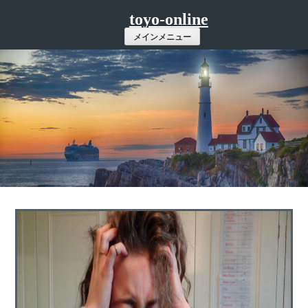
コ
toyo-online
ン
メインメニュー
テ
ン
ツ
へ
ス
キ
ッ
プ