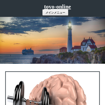
コ
toyo-online
ン
メインメニュー
テ
ン
ツ
へ
ス
キ
ッ
プ