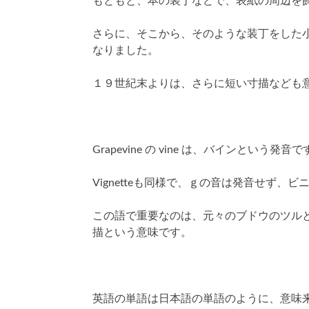
もともと、本の装丁などで、表紙の周辺を
さらに、そこから、そのような装丁をした
なりました。
１９世紀末よりは、さらに短い寸描なども
Grapevine の vine は、バインという発音
Vignetteも同様で、ｇの音は発音せず、
この語で重要なのは、元々のブドウのツル
描という意味です。
英語の単語は日本語の単語のように、意味