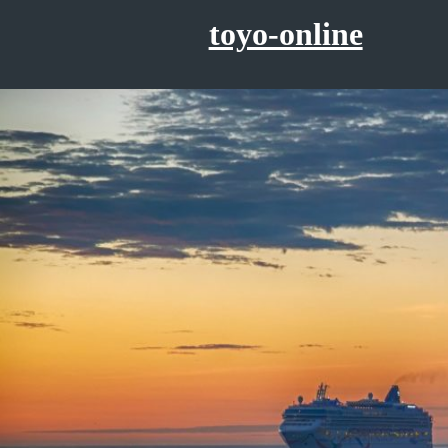
コ
toyo-online
ン
テ
ン
ツ
へ
ス
キ
ッ
プ