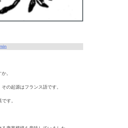
min
ますか。
、その起源はフランス語です。
葉です。