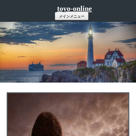
コ
toyo-online
ン
メインメニュー
テ
ン
ツ
へ
ス
キ
ッ
プ