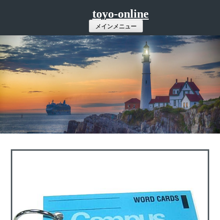
コ
toyo-online
ン
メインメニュー
テ
ン
ツ
へ
ス
キ
ッ
プ