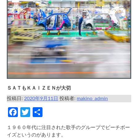
ＳＡＴもＫＡＩＺＥＮが大切
投稿日:
2020年9月11日
投稿者:
makino_admin
Facebook
Twitter
共
有
１９６０年代に注目された歌手のグループでビーチボー
イズというのがあります。