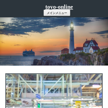
コ
toyo-online
ン
メインメニュー
テ
ン
ツ
へ
ス
キ
ッ
プ