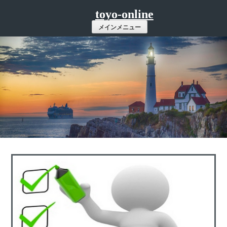
コ
toyo-online
ン
メインメニュー
テ
ン
ツ
へ
ス
キ
ッ
プ