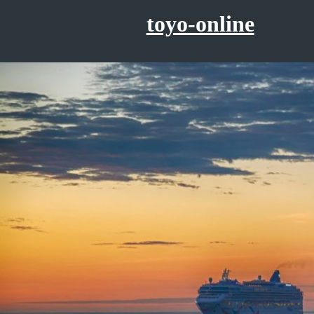
コ
toyo-online
ン
テ
ン
ツ
へ
ス
キ
ッ
プ