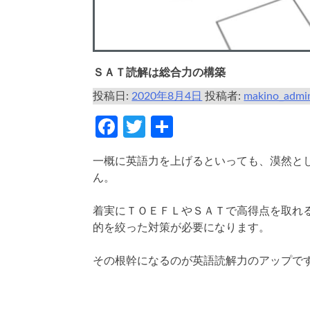
ＳＡＴ読解は総合力の構築
投稿日:
2020年8月4日
投稿者:
makino_admi
Facebook
Twitter
共
有
一概に英語力を上げるといっても、漠然と
ん。
着実にＴＯＥＦＬやＳＡＴで高得点を取れ
的を絞った対策が必要になります。
その根幹になるのが英語読解力のアップで