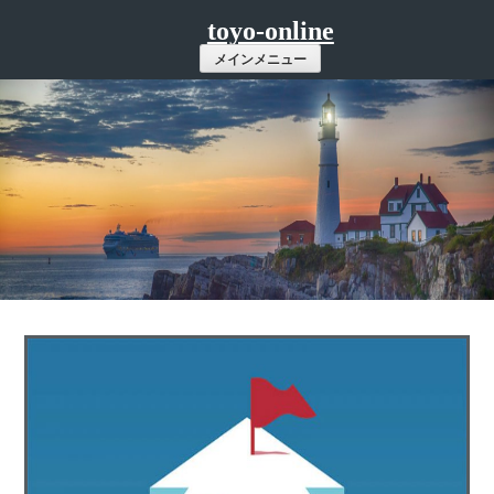
コ
toyo-online
ン
メインメニュー
テ
ン
ツ
へ
ス
キ
ッ
プ