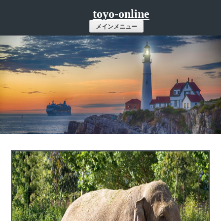
コ
toyo-online
ン
メインメニュー
テ
ン
ツ
へ
ス
キ
ッ
プ