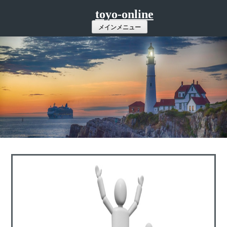
コ
toyo-online
ン
メインメニュー
テ
ン
ツ
へ
ス
キ
ッ
プ