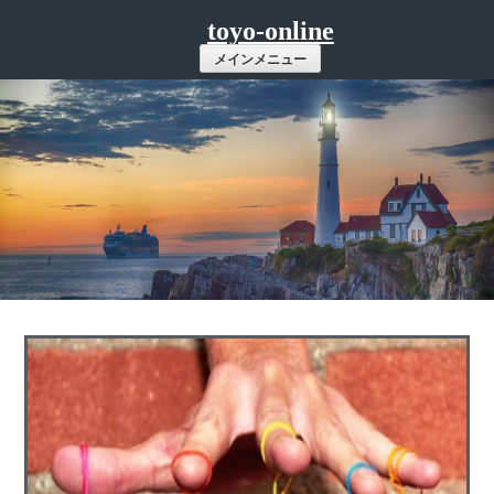
コ
toyo-online
ン
メインメニュー
テ
ン
ツ
へ
ス
キ
ッ
プ