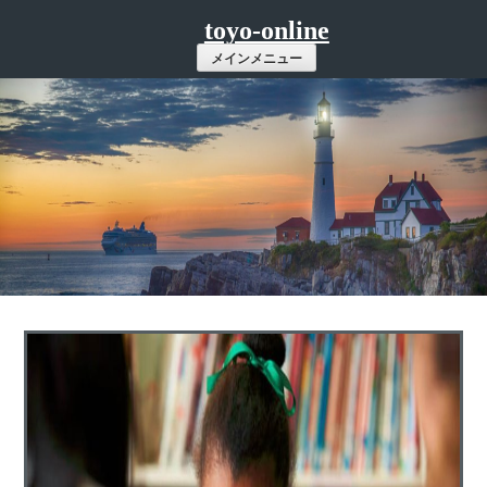
コ
toyo-online
ン
メインメニュー
テ
ン
ツ
へ
ス
キ
ッ
プ