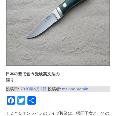
日本の塾で習う受験英文法の
誤り
投稿日:
2020年6月2日
投稿者:
makino_admin
Facebook
Twitter
共
有
ＴＯＹＯオンラインのライブ授業は、帰国子女としての