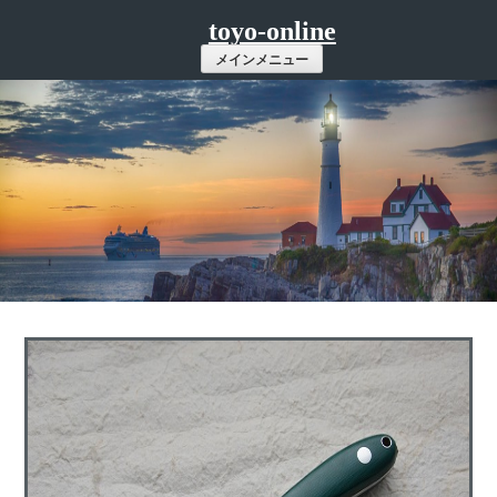
コ
toyo-online
ン
メインメニュー
テ
ン
ツ
へ
ス
キ
ッ
プ