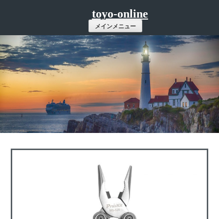
コ
toyo-online
ン
メインメニュー
テ
ン
ツ
へ
ス
キ
ッ
プ