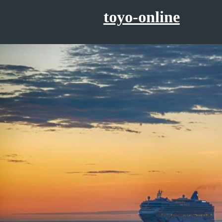
コ
toyo-online
ン
テ
ン
ツ
へ
ス
キ
ッ
プ