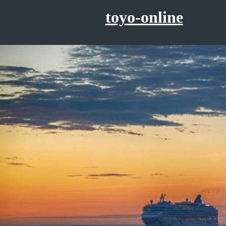
コ
toyo-online
ン
テ
ン
ツ
へ
ス
キ
ッ
プ