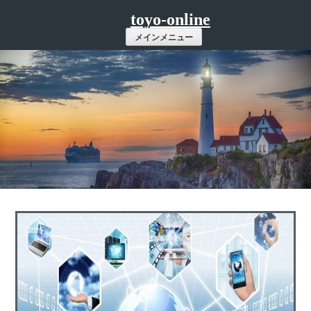
コ
toyo-online
ン
メインメニュー
テ
ン
ツ
へ
ス
キ
ッ
プ