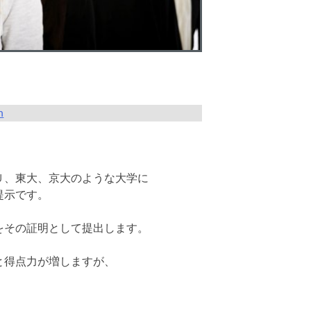
n
Ｕ、東大、京大のような大学に
提示です。
をその証明として提出します。
と得点力が増しますが、