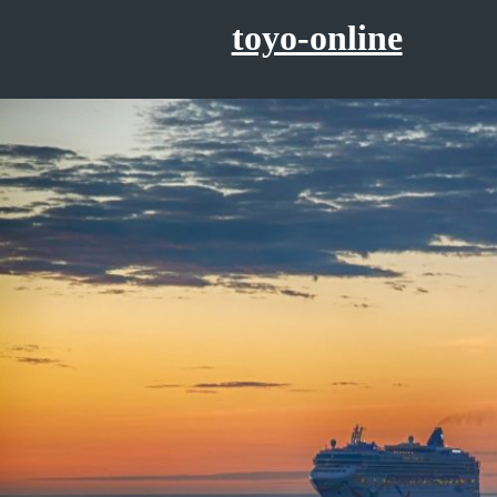
コ
toyo-online
ン
テ
ン
ツ
へ
ス
キ
ッ
プ