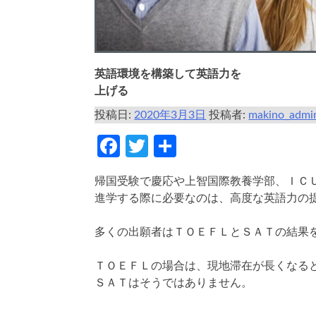
英語環境を構築して英語力を
上げる
投稿日:
2020年3月3日
投稿者:
makino_admi
Facebook
Twitter
共
有
帰国受験で慶応や上智国際教養学部、ＩＣ
進学する際に必要なのは、高度な英語力の
多くの出願者はＴＯＥＦＬとＳＡＴの結果
ＴＯＥＦＬの場合は、現地滞在が長くなる
ＳＡＴはそうではありません。