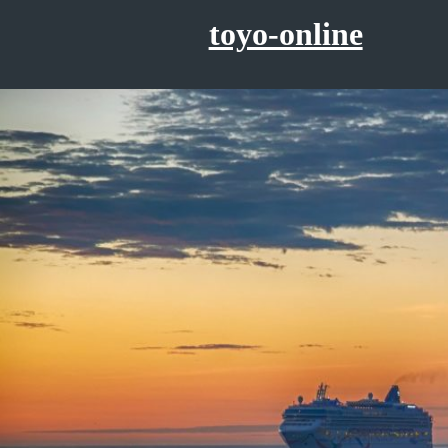
コ
toyo-online
ン
テ
ン
ツ
へ
ス
キ
ッ
プ