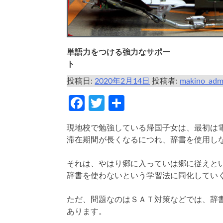
単語力をつける強力なサポー
ト
投稿日:
2020年2月14日
投稿者:
makino_adm
Facebook
Twitter
共
有
現地校で勉強している帰国子女は、最初は
滞在期間が長くなるにつれ、辞書を使用し
それは、やはり郷に入っていは郷に従えと
辞書を使わないという学習法に同化してい
ただ、問題なのはＳＡＴ対策などでは、辞
あります。