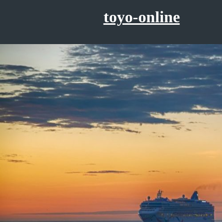
コ
toyo-online
ン
テ
ン
ツ
へ
ス
キ
ッ
プ