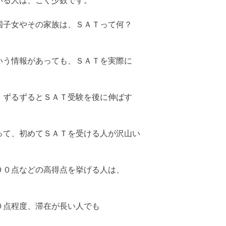
いる人は、ごく少数です。
国子女やその家族は、ＳＡＴって何？
いう情報があっても、ＳＡＴを実際に
、ずるずるとＳＡＴ受験を後に伸ばす
って、初めてＳＡＴを受ける人が沢山い
００点などの高得点を挙げる人は、
０点程度、滞在が長い人でも