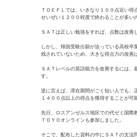
ＴＯＥＦＬでは、いきなり１００点近い得
せいぜい１２００程度で終わることが多い
ＳＡＴは正しい勉強をすれば、点数は改善
しかし、帰国受験出願が迫っている高校卒
残されていないため、大きな得点力の改善
ＳＡＴレベルの英語能力を改善するには、
す。
逆に言えば、滞在期間がごく短い人でも、
１４００点以上の得点を獲得することが可
先日、ロスアンゼルス地区での代ゼミ国際
ＴＯＹＯオンラインも参加しました。
そこで、配布した資料の中にＳＡＴの文法