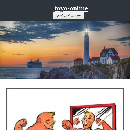
コ
toyo-online
ン
メインメニュー
テ
ン
ツ
へ
ス
キ
ッ
プ