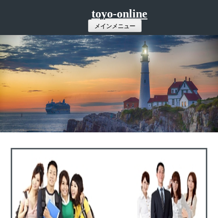
コ
toyo-online
ン
メインメニュー
テ
ン
ツ
へ
ス
キ
ッ
プ