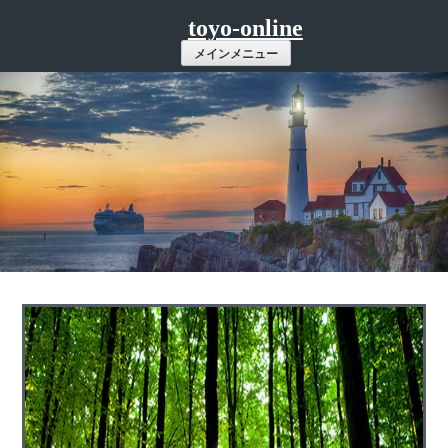
コ
toyo-online
ン
メインメニュー
テ
ン
ツ
へ
ス
キ
ッ
プ