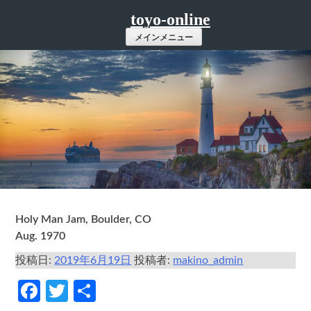
コ
toyo-online
ン
メインメニュー
テ
ン
ツ
へ
ス
キ
ッ
プ
Holy Man Jam, Boulder, CO
Aug. 1970
投稿日:
2019年6月19日
投稿者:
makino_admin
Facebook
Twitter
共