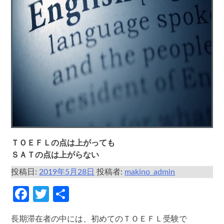
ＴＯＥＦＬの点は上がっても
ＳＡＴの点は上がらない
投稿日:
2019年5月28日
投稿者:
makino_admin
Facebook
Twitter
共
有
長期滞在者の中には、初めてのＴＯＥＦＬ受験で