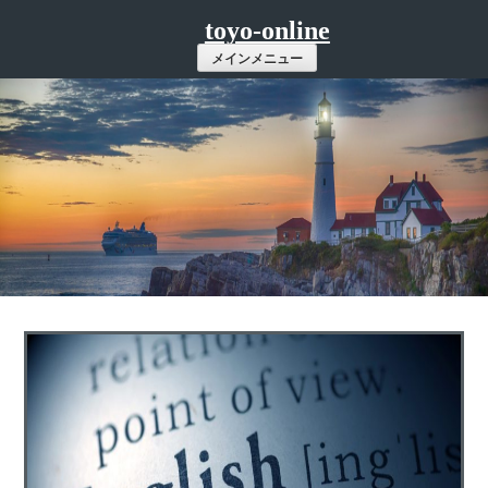
コ
toyo-online
ン
メインメニュー
テ
ン
ツ
へ
ス
キ
ッ
プ