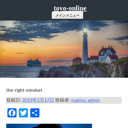
コ
toyo-online
ン
メインメニュー
テ
ン
ツ
へ
ス
キ
ッ
プ
the-right-mindset
投稿日:
2019年5月17日
投稿者:
makino_admin
Facebook
Twitter
共
有