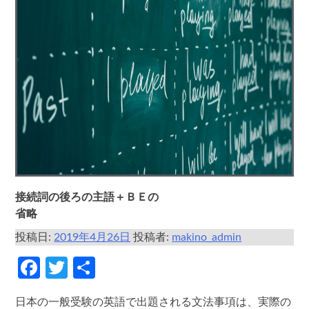
接続詞の後ろの主語＋ＢＥの
省略
投稿日:
2019年4月26日
投稿者:
makino_admin
Facebook
Twitter
共
有
日本の一般受験の英語で出題される文法事項は、実際の