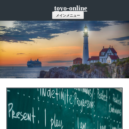
コ
toyo-online
ン
メインメニュー
テ
ン
ツ
へ
ス
キ
ッ
プ