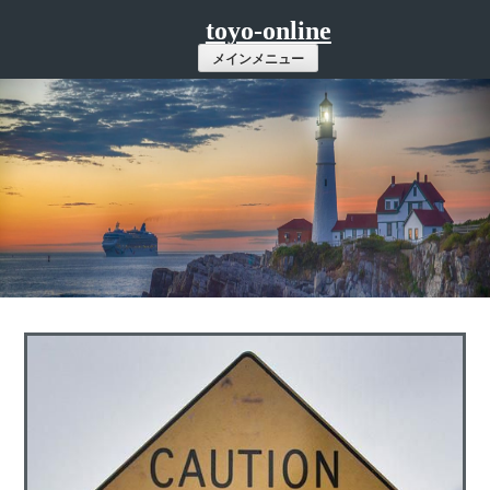
コ
toyo-online
ン
メインメニュー
テ
ン
ツ
へ
ス
キ
ッ
プ