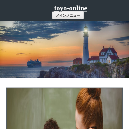
コ
toyo-online
ン
メインメニュー
テ
ン
ツ
へ
ス
キ
ッ
プ