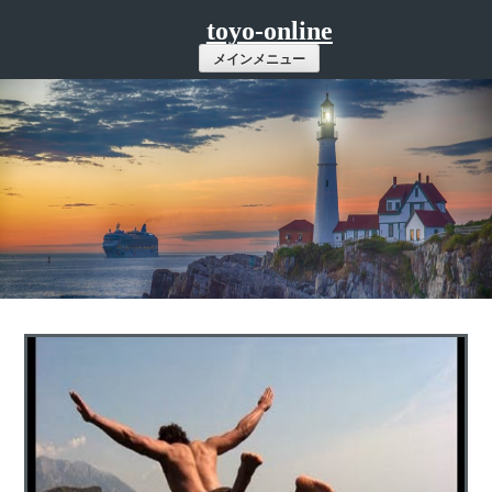
コ
toyo-online
ン
メインメニュー
テ
ン
ツ
へ
ス
キ
ッ
プ