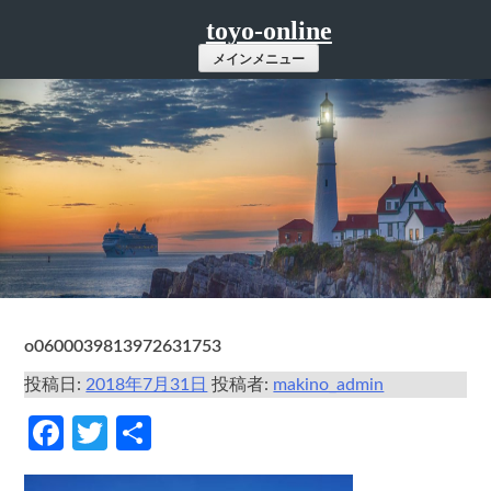
コ
toyo-online
ン
メインメニュー
テ
ン
ツ
へ
ス
キ
ッ
プ
o0600039813972631753
投稿日:
2018年7月31日
投稿者:
makino_admin
Facebook
Twitter
共
有