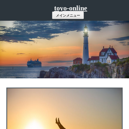
コ
toyo-online
ン
メインメニュー
テ
ン
ツ
へ
ス
キ
ッ
プ