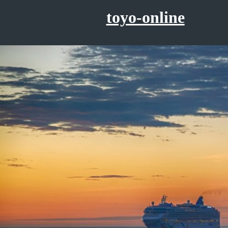
コ
toyo-online
ン
テ
ン
ツ
へ
ス
キ
ッ
プ