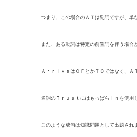
つまり、この場合のＡＴは副詞ですが、単
また、ある動詞は特定の前置詞を伴う場合
ＡｒｒｉｖｅはＯＦとかＴＯではなく、Ａ
名詞のＴｒｕｓｔにはもっぱらＩｎを使用
このような成句は知識問題として出題され