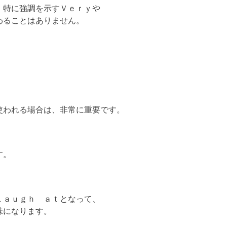
、特に強調を示すＶｅｒｙや
わることはありません。
使われる場合は、非常に重要です。
す。
Ｌａｕｇｈ ａｔとなって、
味になります。