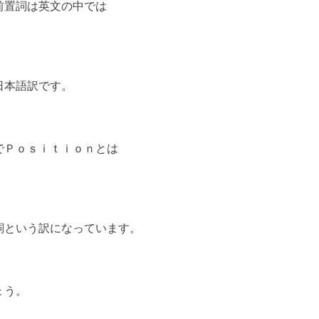
前置詞は英文の中では
日本語訳です。
でＰｏｓｉｔｉｏｎとは
詞という訳になっています。
ょう。