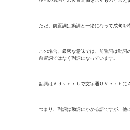
後ろの名詞との位置関係を示すものと言え
ただ、前置詞は動詞と一緒になって成句を
この場合、厳密な意味では、前置詞は動詞
前置詞ではなく副詞になっています。
副詞はＡｄｖｅｒｂで文字通りＶｅｒｂに
つまり、副詞は動詞にかかる語ですが、他