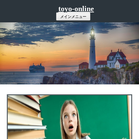
コ
toyo-online
ン
メインメニュー
テ
ン
ツ
へ
ス
キ
ッ
プ