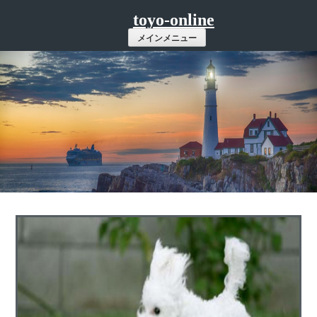
コ
toyo-online
ン
メインメニュー
テ
ン
ツ
へ
ス
キ
ッ
プ