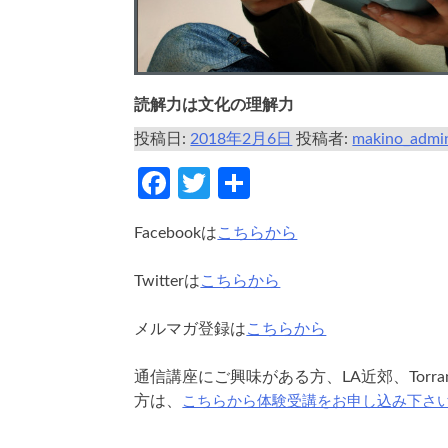
読解力は文化の理解力
投稿日:
2018年2月6日
投稿者:
makino_admi
Facebook
Twitter
共
有
Facebookは
こちらから
Twitterは
こちらから
メルマガ登録は
こちらから
通信講座にご興味がある方、LA近郊、Torr
こちらから体験受講をお申し込み下さ
方は、