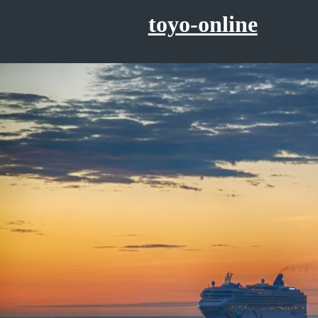
コ
toyo-online
ン
テ
ン
ツ
へ
ス
キ
ッ
プ