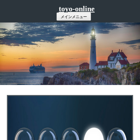
コ
toyo-online
ン
メインメニュー
テ
ン
ツ
へ
ス
キ
ッ
プ