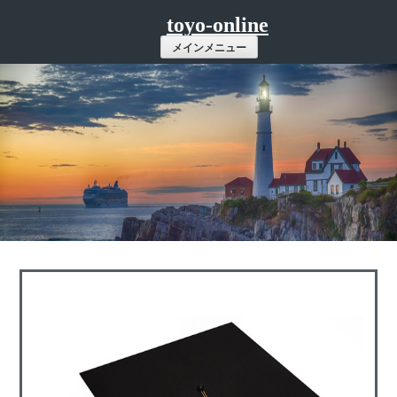
コ
toyo-online
ン
メインメニュー
テ
ン
ツ
へ
ス
キ
ッ
プ