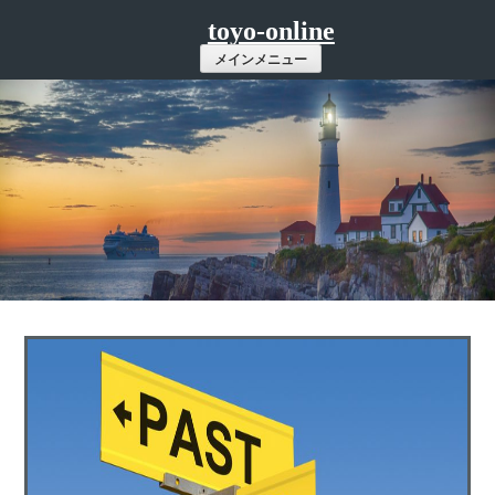
コ
toyo-online
ン
メインメニュー
テ
ン
ツ
へ
ス
キ
ッ
プ