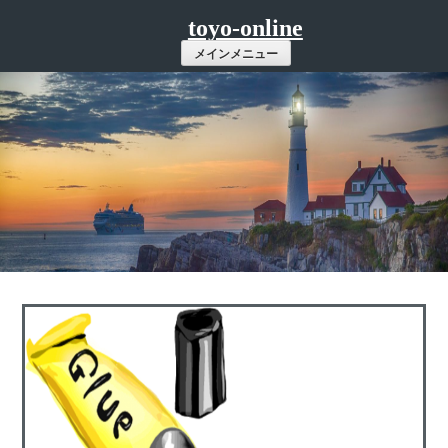
コ
toyo-online
ン
メインメニュー
テ
ン
ツ
へ
ス
キ
ッ
プ