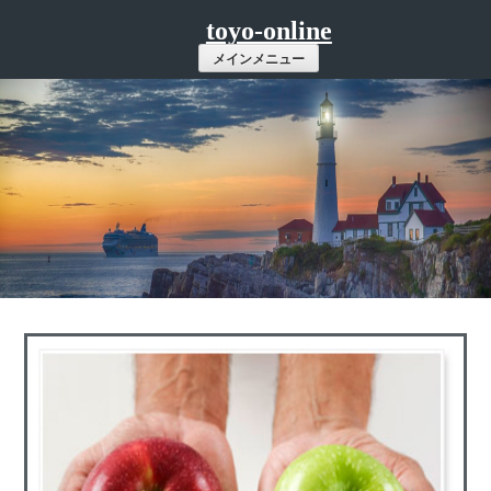
コ
toyo-online
ン
メインメニュー
テ
ン
ツ
へ
ス
キ
ッ
プ