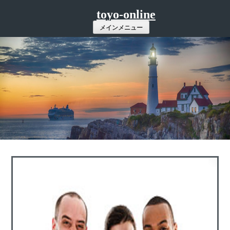
コ
toyo-online
ン
メインメニュー
テ
ン
ツ
へ
ス
キ
ッ
プ