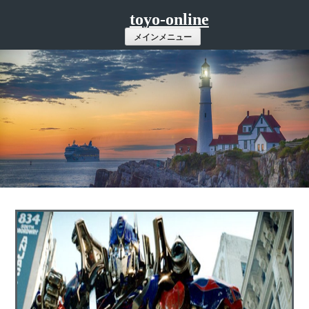
コ
toyo-online
ン
メインメニュー
テ
ン
ツ
へ
ス
キ
ッ
プ