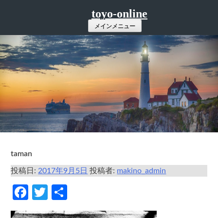
コ
toyo-online
ン
メインメニュー
テ
ン
ツ
へ
ス
キ
ッ
プ
taman
投稿日:
2017年9月5日
投稿者:
makino_admin
Facebook
Twitter
共
有