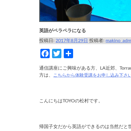
英語がペラペラになる
投稿日:
2017年8月29日
投稿者:
makino_adm
Facebook
Twitter
共
有
通信講座にご興味がある方、LA近郊、Torr
こちらから体験受講をお申し込み下さ
方は、
こんにちはTOYOの松村です。
帰国子女だから英語ができるのは当然だと