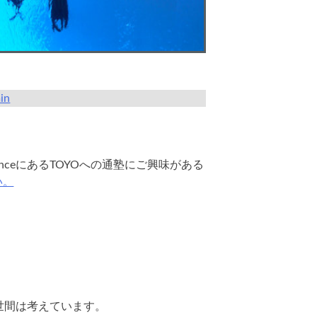
in
anceにあるTOYOへの通塾にご興味がある
い。
世間は考えています。