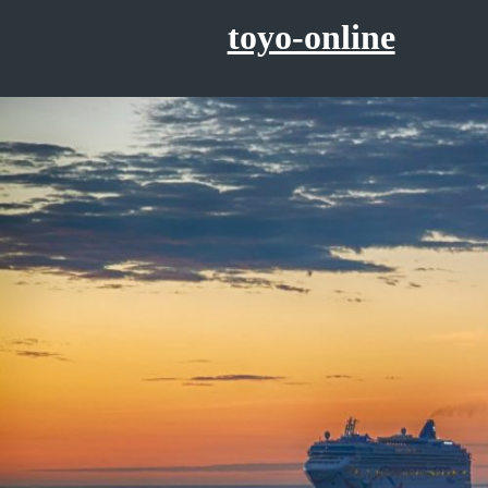
コ
toyo-online
ン
テ
ン
ツ
へ
ス
キ
ッ
プ