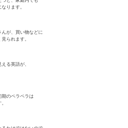
たつと、家庭内でも
になります。
さんが、買い物などに
く見られます。
見える英語が、
初期のペラペラは
す。