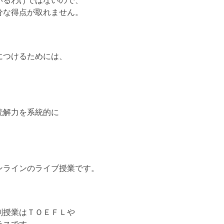
いるわけではないので、
分な得点が取れません。
につけるためには、
読解力を系統的に
ンラインのライブ授業です。
削授業はＴＯＥＦＬや