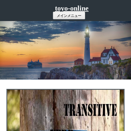
コ
toyo-online
ン
メインメニュー
テ
ン
ツ
へ
ス
キ
ッ
プ