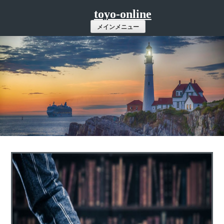
コ
toyo-online
ン
メインメニュー
テ
ン
ツ
へ
ス
キ
ッ
プ