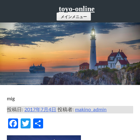
コ
toyo-online
ン
メインメニュー
テ
ン
ツ
へ
ス
キ
ッ
プ
mig
投稿日:
2017年7月4日
投稿者:
makino_admin
Facebook
Twitter
共
有