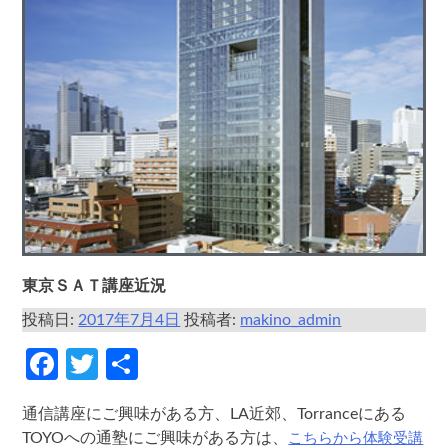
東京ＳＡＴ講座近況
投稿日:
2017年7月4日
投稿者:
makino_admin
Facebook
Twitter
共
有
通信講座にご興味がある方、LA近郊、Torranceにある
こちらから体験受講
TOYOへの通塾にご興味がある方は、